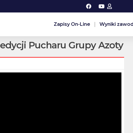
Zapisy On-Line
Wyniki zawo
edycji Pucharu Grupy Azoty