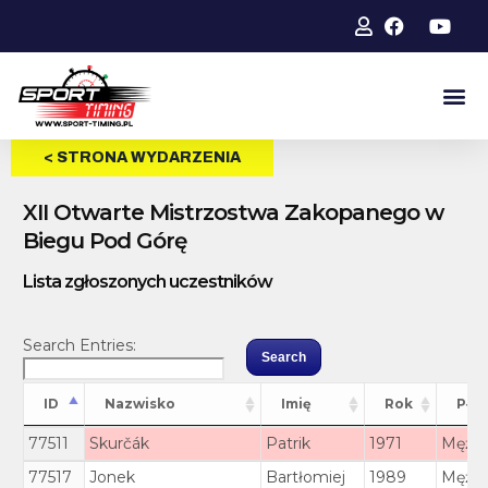
< STRONA WYDARZENIA
XII Otwarte Mistrzostwa Zakopanego w
Biegu Pod Górę
Lista zgłoszonych uczestników
Search Entries:
ID
Nazwisko
Imię
Rok
Płeć
ID
Nazwisko
Imię
Rok
Płeć
77511
Skurčák
Patrik
1971
Mężcz
77517
Jonek
Bartłomiej
1989
Mężcz