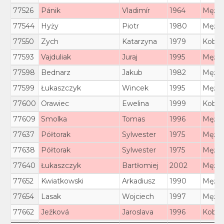
77526
Pánik
Vladimír
1964
Mężcz
77544
Hyży
Piotr
1980
Mężcz
77550
Zych
Katarzyna
1979
Kobie
77593
Vajduliak
Juraj
1995
Mężcz
77598
Bednarz
Jakub
1982
Mężcz
77599
Łukaszczyk
Wincek
1995
Mężcz
77600
Orawiec
Ewelina
1999
Kobie
77609
Smolka
Tomas
1996
Mężcz
77637
Półtorak
Sylwester
1975
Mężcz
77638
Półtorak
Sylwester
1975
Mężcz
77640
Łukaszczyk
Bartłomiej
2002
Mężcz
77652
Kwiatkowski
Arkadiusz
1990
Mężcz
77654
Lasak
Wojciech
1997
Mężcz
77662
Ježková
Jaroslava
1996
Kobie