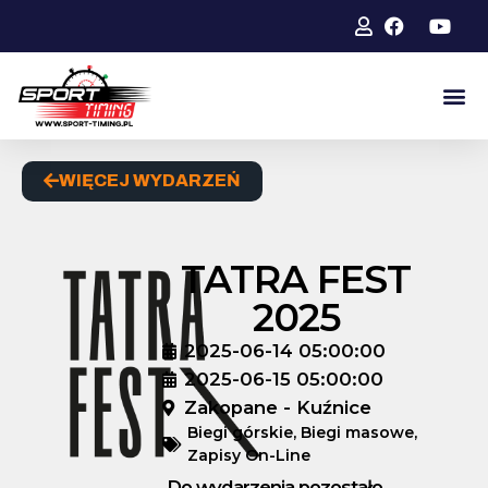
WIĘCEJ WYDARZEŃ
TATRA FEST
2025
2025-06-14 05:00:00
2025-06-15 05:00:00
Zakopane - Kuźnice
Biegi górskie
,
Biegi masowe
,
Zapisy On-Line
Do wydarzenia pozostało