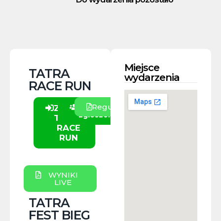
Miejsce
TATRA
wydarzenia
RACE RUN
Regulamin
Lista
Zapisy
zgłoszonych
TATRA
RACE
RUN
WYNIKI
LIVE
TATRA
FEST BIEG