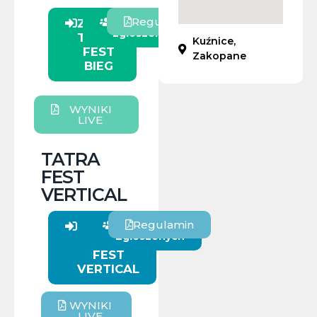
Regulamin
Lista
Zapisy
zgłoszonych
TATRA
Kuźnice,
FEST
Zakopane
BIEG
WYNIKI
LIVE
TATRA
FEST
VERTICAL
Regulamin
Lista
Zapisy
Zgłoszonych
TATRA
FEST
VERTICAL
WYNIKI
LIVE