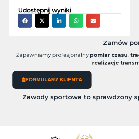
Udostępnij wyniki
Zamów pom
Zapewniamy profesjonalny
pomiar czasu
,
tra
realizacje transm
FORMULARZ KLIENTA
Zawody sportowe to sprawdzony spo