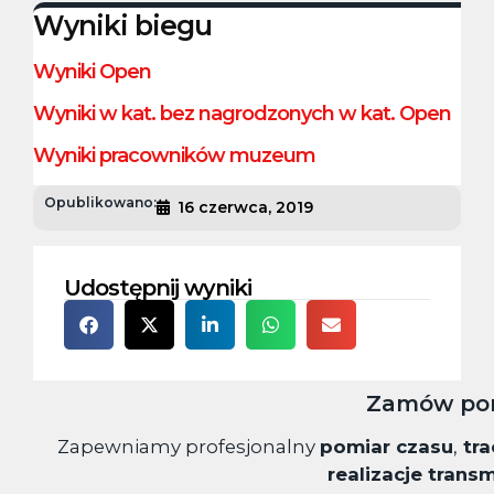
Wyniki biegu
Wyniki Open
Wyniki w kat. bez nagrodzonych w kat. Open
Wyniki pracowników muzeum
Opublikowano:
16 czerwca, 2019
Udostępnij wyniki
Zamów pom
Zapewniamy profesjonalny
pomiar czasu
,
tra
realizacje transm