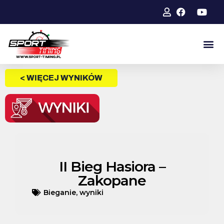
< WIĘCEJ WYNIKÓW
II Bieg Hasiora –
Zakopane
Bieganie
,
wyniki