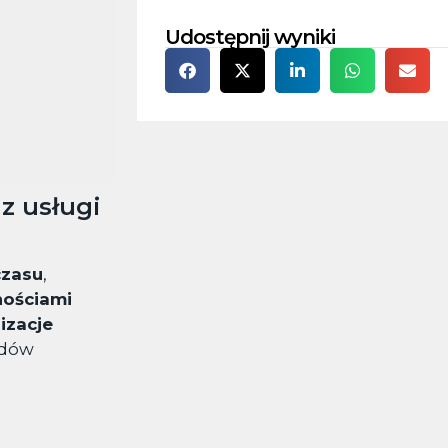
Udostępnij wyniki
z usługi
czasu
,
nościami
lizacje
odów