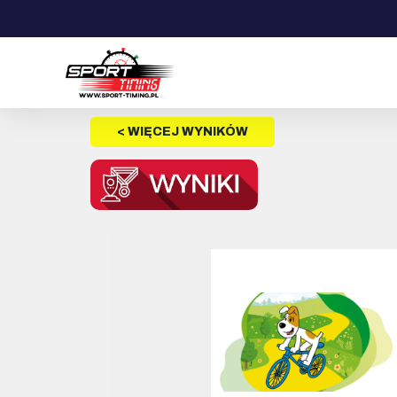
< WIĘCEJ WYNIKÓW