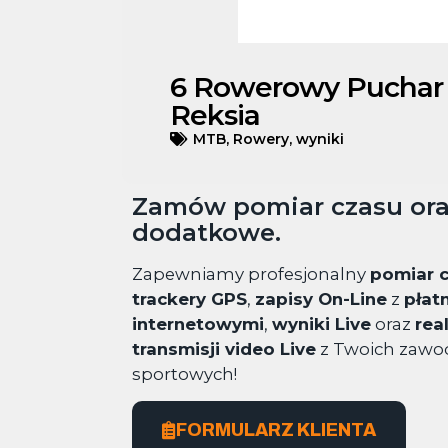
6 Rowerowy Puchar
Reksia
MTB
,
Rowery
,
wyniki
Zamów pomiar czasu ora
dodatkowe.
Zapewniamy profesjonalny
pomiar 
trackery GPS
,
zapisy On-Line
z
płat
internetowymi
,
wyniki Live
oraz
rea
transmisji video Live
z Twoich zaw
sportowych!
FORMULARZ KLIENTA