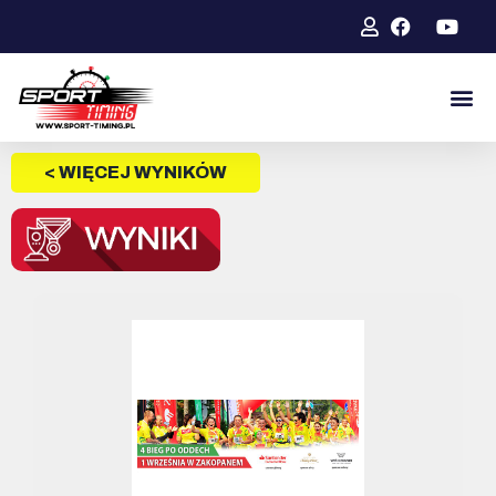
< WIĘCEJ WYNIKÓW