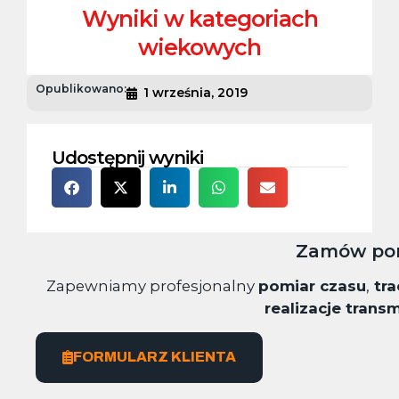
Wyniki w kategoriach
wiekowych
Opublikowano:
1 września, 2019
Udostępnij wyniki
Zamów pom
Zapewniamy profesjonalny
pomiar czasu
,
tra
realizacje transm
FORMULARZ KLIENTA